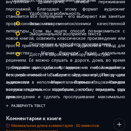
Преимущества прослушивания аудиокниг:
внутренняя драматургия, личные переживания
персонажей. Благодаря этому формат аудиокниг
Удобство и мобильность
становится всё популярнее - его выбирают как занятые
профессионалы, так и поклонники качественной
Экономия времени
литературы. Если вы ищете способ познакомиться с
Эмоциональное восприятие текста
новой книгой, освежить классическое произведение или
Погружение в атмосферу произведения
просто приятно провести время - аудиокнига
"Повод для
знакомства - Мария Воронова"
будет идеальным
Доступ к широкому выбору литературы
решением. Её можно слушать в дороге, дома, во время
тренировок или отдыха. А главное - в любой момент и
Откройте для себя мир аудиокниг - наслаждайтесь
без ограничений. На нашем сайте вы найдёте лучшие
историей голосом. Выберите аудиокнигу
"Повод для
аудиокниги в исполнении талантливых чтецов. Каждая
знакомства - Мария Воронова"
, включите
озвучка тщательно подобрана, чтобы передать дух
воспроизведение - и позвольте рассказу изменить ваш
произведения и сделать прослушивание максимально
день.
комфортным. Новинки и классика, фантастика и драма,
РАЗВЕРНУТЬ ТЕКСТ
триллеры и любовные истории - мы собрали всё, чтобы
Комментарии к книге
каждый нашёл книгу по душе.
Минимальная длина комментария - 50 символов.