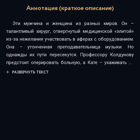
Аннотация (краткое описание)
Эти мужчина и женщина из разных миров. Он –
талантливый хирург, отвергнутый медицинской «элитой»
из-за нежелания участвовать в аферах с оборудованием.
Она – утонченная преподавательница музыки. Но
однажды их пути пересекутся. Профессору Колдунову
предстоит оперировать больную, а Кате – ухаживать за
ней. Сможет ли Катя, прежде далекая от реальности,
РАЗВЕРНУТЬ ТЕКСТ
справиться с испытаниями, которые ждут ее в настоящей
жизни? Станет ли она счастливой, услышав от мужчины
слова, о которых так долго мечтала?..