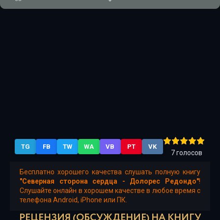
06
07
08
09
10
11
12
TG
FB
TW
WA
VB
PT
VK
13
7
голосов
14
Бесплатно хорошего качества слушать полную книгу
"Северная сторона сердца - Долорес Редондо"
!
15
Слушайте онлайн в хорошем качестве в любое время с
телефона Android, iPhone или ПК.
16
РЕЦЕНЗИЯ (ОБСУЖДЕНИЕ) НА КНИГУ