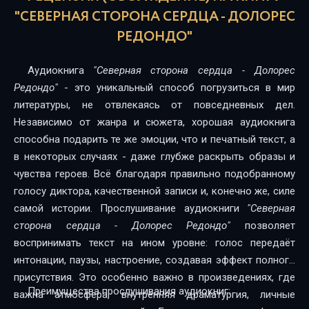
"СЕВЕРНАЯ СТОРОНА СЕРДЦА - ДОЛОРЕС
17
РЕДОНДО"
18
19
Аудиокнига
"Северная сторона сердца - Долорес
Редондо"
- это уникальный способ погрузиться в мир
20
литературы, не отвлекаясь от повседневных дел.
21
Независимо от жанра и сюжета, хорошая аудиокнига
способна подарить те же эмоции, что и печатный текст, а
22
в некоторых случаях - даже глубже раскрыть образы и
чувства героев. Всё благодаря правильно подобранному
23
голосу диктора, качественной записи и, конечно же, силе
24
самой истории. Прослушивание аудиокниги
"Северная
сторона сердца - Долорес Редондо"
позволяет
25
воспринимать текст на ином уровне: голос передаёт
26
интонации, паузы, настроение, создавая эффект полного
присутствия. Это особенно важно в произведениях, где
27
Преимущества прослушивания аудиокниг:
важна атмосфера, внутренняя драматургия, личные
28