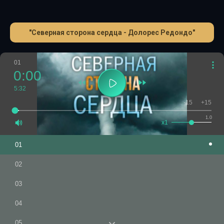
"Северная сторона сердца - Долорес Редондо"
01
0:00
5:32
-15
+15
1.0
x1
01
02
03
04
05