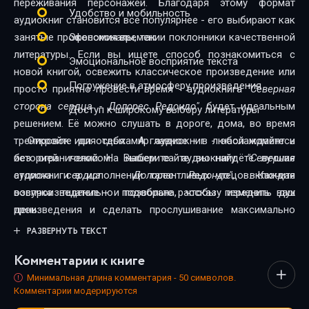
переживания персонажей. Благодаря этому формат
Удобство и мобильность
аудиокниг становится всё популярнее - его выбирают как
29
занятые профессионалы, так и поклонники качественной
Экономия времени
30
литературы. Если вы ищете способ познакомиться с
Эмоциональное восприятие текста
новой книгой, освежить классическое произведение или
31
Погружение в атмосферу произведения
просто приятно провести время - аудиокнига
"Северная
сторона сердца - Долорес Редондо"
будет идеальным
32
Доступ к широкому выбору литературы
решением. Её можно слушать в дороге, дома, во время
33
тренировок или отдыха. А главное - в любой момент и
Откройте для себя мир аудиокниг - наслаждайтесь
без ограничений. На нашем сайте вы найдёте лучшие
историей голосом. Выберите аудиокнигу
"Северная
34
аудиокниги в исполнении талантливых чтецов. Каждая
сторона сердца - Долорес Редондо"
, включите
35
озвучка тщательно подобрана, чтобы передать дух
воспроизведение - и позвольте рассказу изменить ваш
произведения и сделать прослушивание максимально
день.
36
комфортным. Новинки и классика, фантастика и драма,
РАЗВЕРНУТЬ ТЕКСТ
37
триллеры и любовные истории - мы собрали всё, чтобы
Комментарии к книге
каждый нашёл книгу по душе.
38
Минимальная длина комментария - 50 символов.
Комментарии модерируются
39