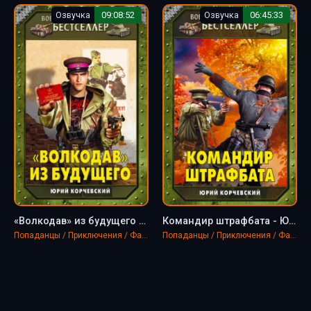
Озвучка
09:08:52
Озвучка
06:45:33
«Волкодав» из будущего - Юрий Корчевский
Командир штрафбата - Юрий Корчевский
Попаданцы / Приключения / Фантастика, фэнтези
Попаданцы / Приключения / Фантастика, фэнтези