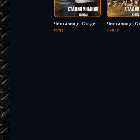
Чистилище. Стадия Уныния - Макс Вальтер (1)
ЛитРПГ
ЛитРПГ