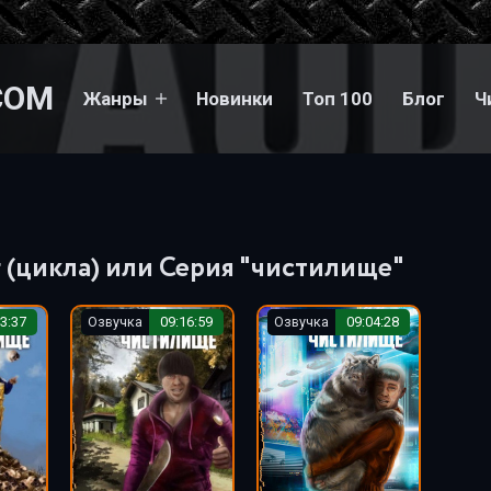
COM
Жанры
Новинки
Топ 100
Блог
Ч
 (цикла) или Серия "чистилище"
3:37
Озвучка
09:16:59
Озвучка
09:04:28