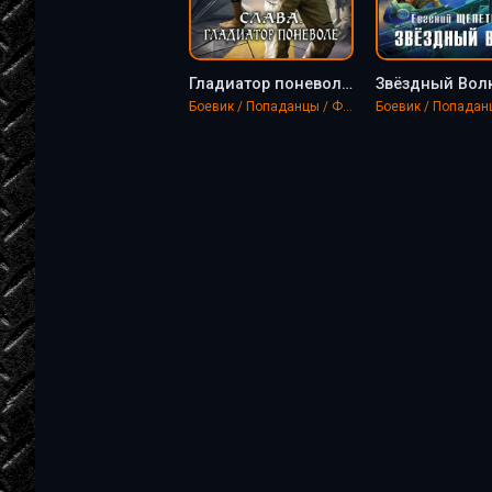
Гладиатор поневоле - Евгений Щепетнов
Боевик / Попаданцы / Фантастика, фэнтези