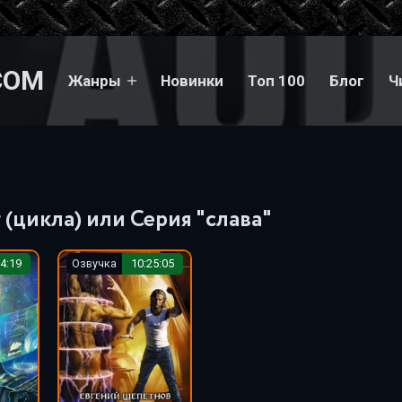
COM
Жанры
Новинки
Топ 100
Блог
Ч
(цикла) или Серия "слава"
4:19
Озвучка
10:25:05