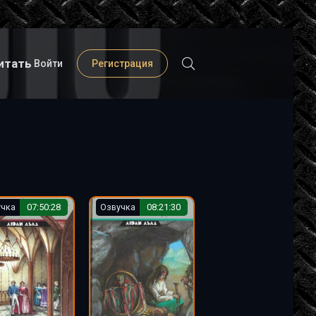
итать
Войти
Регистрация
учка
07:50:28
Озвучка
08:21:30