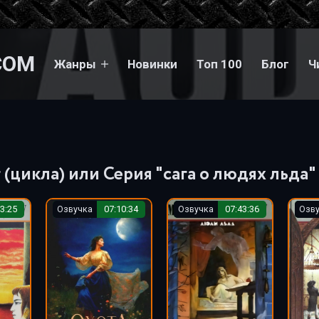
COM
Жанры
Новинки
Топ 100
Блог
Ч
(цикла) или Серия "сага о людях льда"
3:25
Озвучка
07:10:34
Озвучка
07:43:36
Озв