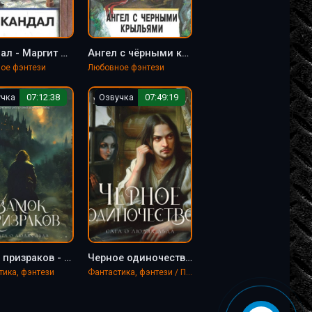
Скандал - Маргит Сандему
Ангел с чёрными крыльями - Маргит Сандему
ое фэнтези
Любовное фэнтези
учка
07:12:38
Озвучка
07:49:19
Замок призраков - Маргит Сандему
Черное одиночество - Маргит Сандему
тика, фэнтези
Фантастика, фэнтези / Приключения