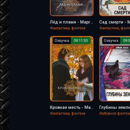
Лёд и пламя - Маргит Сандему
Фантастика, фэнтези
Фантастика, фэнт
Озвучка
09:11:30
Озвучка
09:3
Кровная месть - Маргит Сандему
Фантастика, фэнтези
Любовное фэнтез