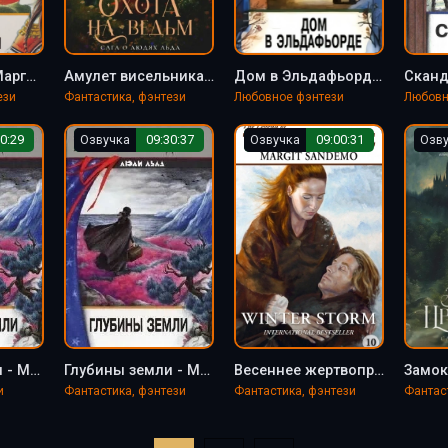
Сад смерти - Маргит Сандему
Амулет висельника - Маргит Сандему
Дом в Эльдафьорде - Маргит Сандему
ези
Фантастика, фэнтези
Любовное фэнтези
Любовн
0:29
Озвучка
09:30:37
Озвучка
09:00:31
Озв
Глубины земли - Маргит Сандему
Глубины земли - Маргит Сандему
Весеннее жертвоприношение - Маргит Сандему
и
Фантастика, фэнтези
Фантастика, фэнтези
Фантас