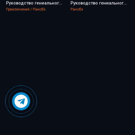
Руководство гениального принца по вызволению страны из долгов (пора и родину продать) 4 - Тоба Тоору
Руководство гениального принца по вызволению страны из долгов (пора и родину продать) 7 - Тоба Тоору
Приключения / Ранобэ
Ранобэ