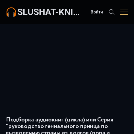
SLUSHAT-KNIGI.COM
Войти
Подборка аудиокниг (цикла) или Серия
"руководство гениального принца по
вызволению страны из долгов (пора и