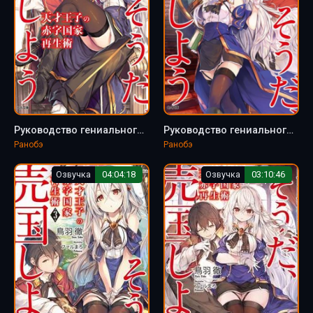
Руководство гениального принца по вызволению страны из долгов (пора и родину продать) - Тоба Тоору
Руководство гениального принца по вызволению страны из долгов (пора и родину продать) 5 - Тоба Тоору
Ранобэ
Ранобэ
Озвучка
04:04:18
Озвучка
03:10:46