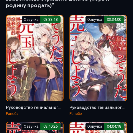
родину продать)"
Озвучка
03:33:18
Озвучка
03:34:00
Руководство гениального принца по вызволению страны из долгов (пора и родину продать) 10 - Тоба Тоору
Руководство гениального принца по вызволению страны из долгов (пора и родину продать) 6 - Тоба Тоору
Ранобэ
Ранобэ
Озвучка
03:40:26
Озвучка
04:04:18