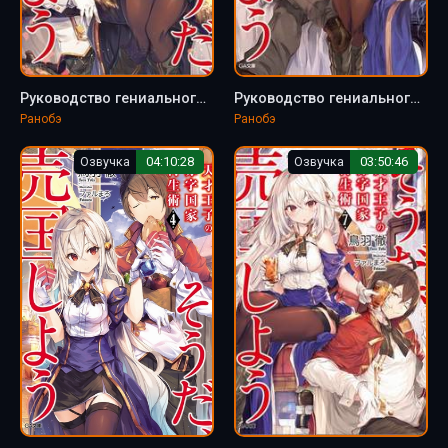
Руководство гениального принца по вызволению страны из долгов (пора и родину продать) 3 - Тоба Тоору
Руководство гениального принца по вызволению страны из долгов (пора и родину продать) 9 - Тоба Тоору
Ранобэ
Ранобэ
Озвучка
04:10:28
Озвучка
03:50:46