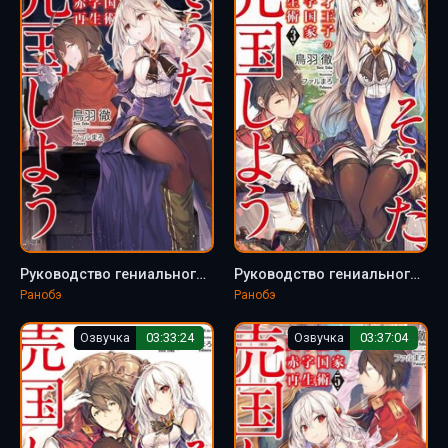
Руководство гениального принца по вызволению страны из долгов (пора и родину продать) 8 - Тоба Тоору
Руководство гениального принца по вызволению страны из долгов (пора и родину продать) 3 - Тоба Тоору
Ранобэ
Ранобэ
Озвучка
03:33:24
Озвучка
03:37:04