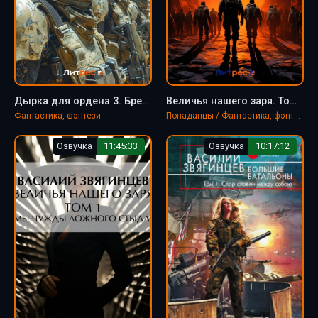
Дырка для ордена 3. Бремя живых - Василий Звягинцев
Величья нашего заря. Том 2. Пусть консулы будут бдительны - Василий Звягинцев
Фантастика, фэнтези
Попаданцы / Фантастика, фэнтези
Озвучка
11:45:33
Озвучка
10:17:12