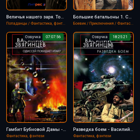
Величья нашего заря. Том 1. Мы чужды ложного стыда! - Василий Звягинцев
Большие батальоны 1. Спор славян между собою - Василий Звягинцев
Попаданцы / Фантастика, фэнтези
Боевик / Приключения / Фантастика, фэнтези
Озвучка
07:07:56
Озвучка
18:25:21
Гамбит Бубновой Дамы - Василий Звягинцев
Разведка боем - Василий Звягинцев
Фантастика, фэнтези
Фантастика, фэнтези