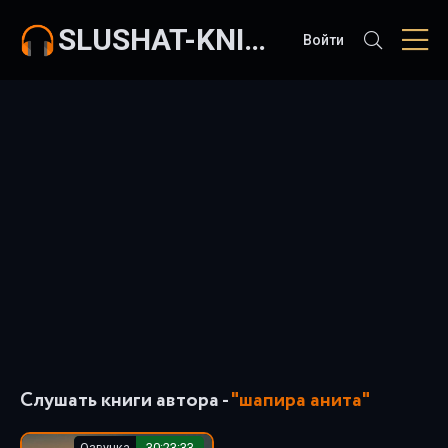
SLUSHAT-KNIGI.COM
Войти
Слушать книги автора -
"шапира анита"
Озвучка
30:23:33