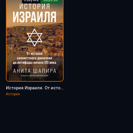
История Израиля. От истоков сионистского движения до интифады начала XXI века - Анита Шапира
История