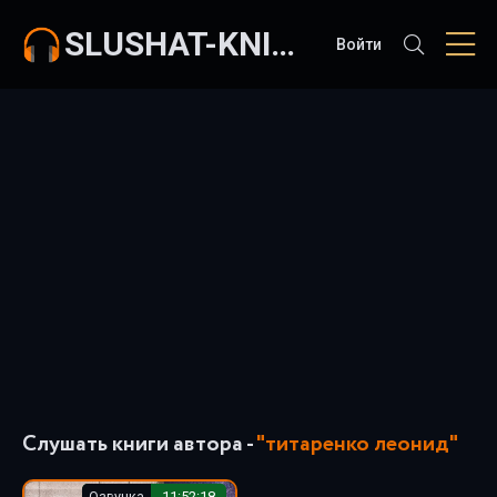
SLUSHAT-KNIGI.COM
Войти
Слушать книги автора -
"титаренко леонид"
Озвучка
11:52:18