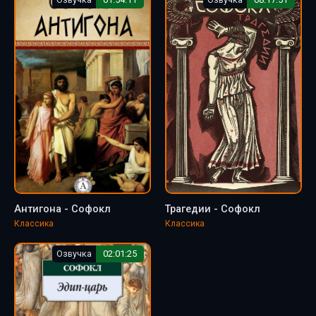
Антигона - Софокл
Трагедии - Софокл
Классика
Классика
Озвучка
02:01:25