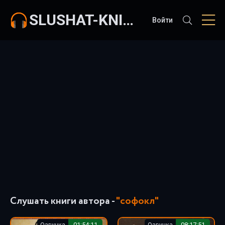
SLUSHAT-KNIGI.COM
Войти
Слушать книги автора -
"софокл"
Озвучка
01:54:11
Озвучка
08:17:51