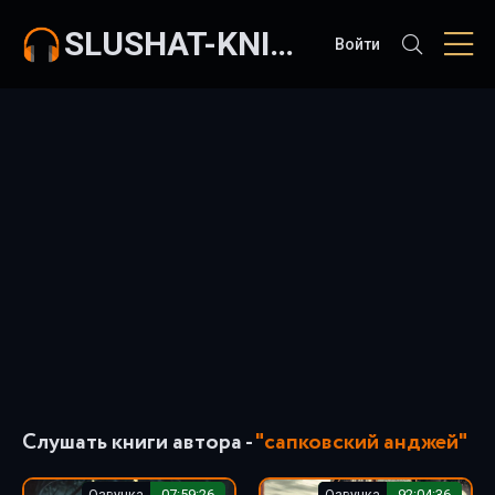
SLUSHAT-KNIGI.COM
Войти
Слушать книги автора -
"сапковский анджей"
Озвучка
07:59:26
Озвучка
92:04:36