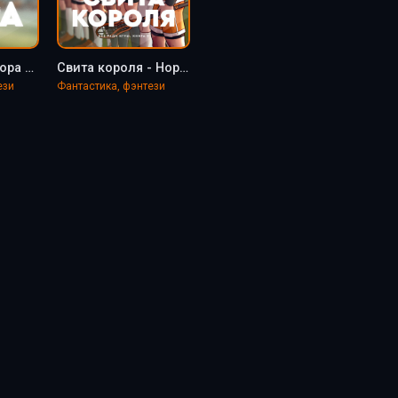
Лисья нора - Нора Сакавич
Свита короля - Нора Сакавич
ези
Фантастика, фэнтези