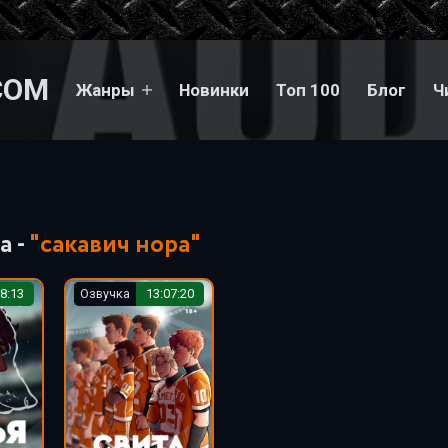
COM
Жанры
Новинки
Топ 100
Блог
Ч
а -
"сакавич нора"
8:13
Озвучка
13:07:20