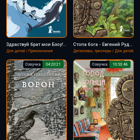
Здраствуй брат мои Бзоу! - Евгений Рудашевский
Стопа бога - Евгений Рудашевский
Для детей / Приключения
Детективы, триллеры / Для детей
Озвучка
04:20:21
Озвучка
10:53:46