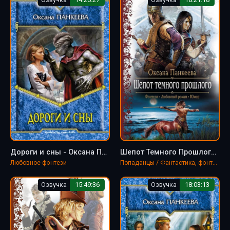
Дороги и сны - Оксана Панкеева
Шепот Темного Прошлого - Оксана Панкеева
Любовное фэнтези
Попаданцы / Фантастика, фэнтези
Озвучка
15:49:36
Озвучка
18:03:13