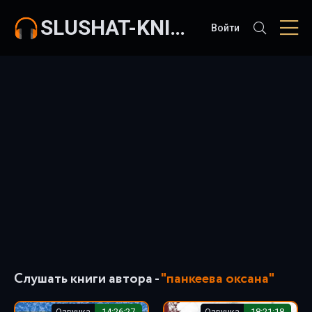
SLUSHAT-KNIGI.COM
Войти
Слушать книги автора -
"панкеева оксана"
Озвучка
14:26:27
Озвучка
18:21:18