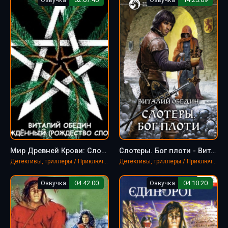
Мир Древней Крови: Слотеры. Нерожденный (Рождество Слотера) - Виталий Oбeдин
Слотеры. Бог плоти - Виталий Обедин
Детективы, триллеры / Приключения / Фантастика, фэнтези
Детективы, триллеры / Приключения / Фантастика, фэнтези
Озвучка
04:42:00
Озвучка
04:10:20