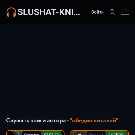
SLUSHAT-KNIGI.COM
Войти
Слушать книги автора -
"обедин виталий"
Озвучка
02:07:40
Озвучка
14:25:09