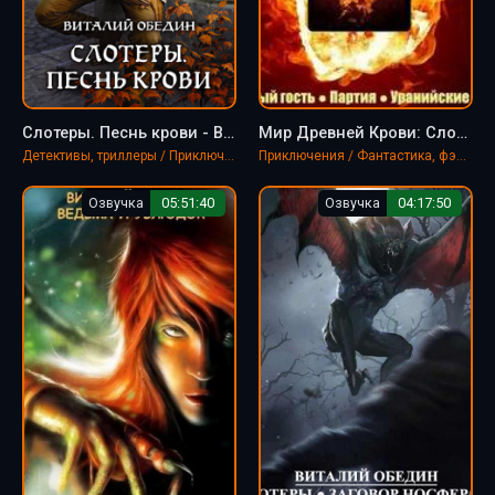
Слотеры. Песнь крови - Виталий Обедин
Мир Древней Крови: Слотеры. Мёртвый гость; Партия; Уранийские гитики - Виталий Oбeдин
Детективы, триллеры / Приключения / Фантастика, фэнтези
Приключения / Фантастика, фэнтези
Озвучка
05:51:40
Озвучка
04:17:50