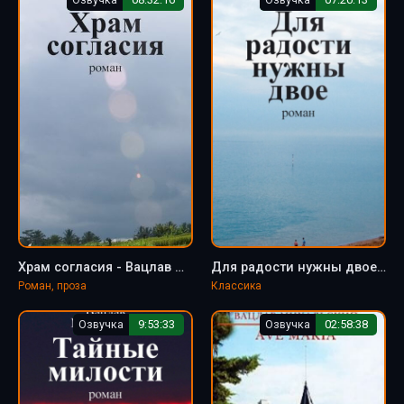
Храм согласия - Вацлав Михальский
Для радости нужны двое - Вацлав Михальский
Роман, проза
Классика
Озвучка
9:53:33
Озвучка
02:58:38