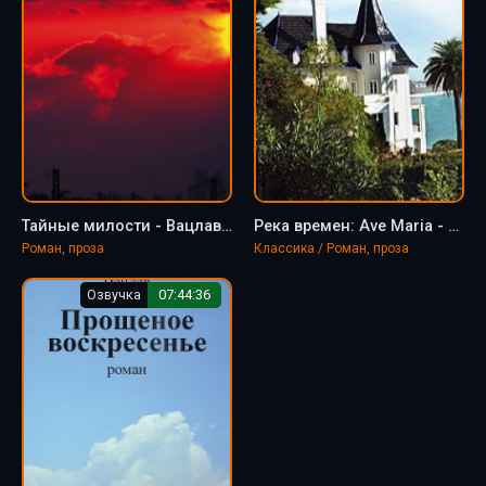
Тайные милости - Вацлав Михальский
Река времен: Ave Maria - Вацлав Михальский
Роман, проза
Классика / Роман, проза
Озвучка
07:44:36