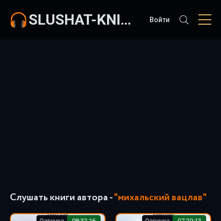
SLUSHAT-KNIGI.COM
Войти
Слушать книги автора -
"михальский вацлав"
Озвучка
08:32:16
Озвучка
07:20:13