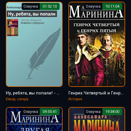
Озвучка
01:52:10
Озвучка
10:11:04
Ну, ребята, вы попали! - Маринина Александра
Генрих Четвертый и Генрих Пятый глазами Шекспира - Александра Маринина
Юмор, сатира
История
Озвучка
09:55:41
Озвучка
19:38:00