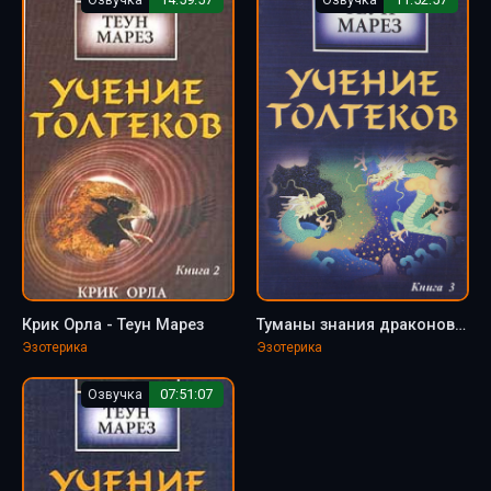
Крик Орла - Теун Марез
Туманы знания драконов - Теун Марез
Эзотерика
Эзотерика
Озвучка
07:51:07