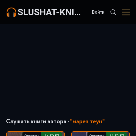
SLUSHAT-KNIGI.COM
Войти
Слушать книги автора -
"марез теун"
Озвучка
14:59:57
Озвучка
11:52:57