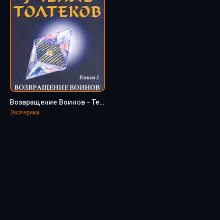
Возвращение Воинов - Теун Марез
Эзотерика