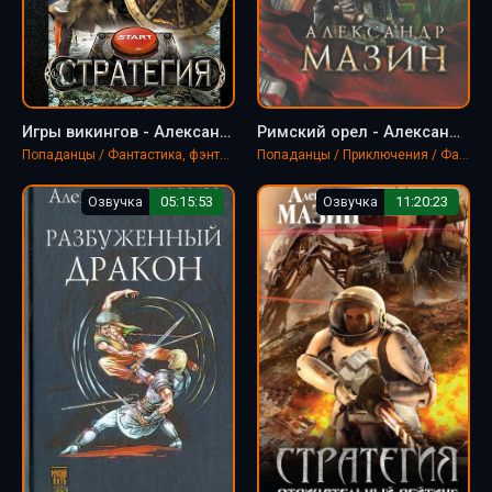
Игры викингов - Александр Мазин
Римский орел - Александр Мазин
Попаданцы / Фантастика, фэнтези / LitRPG
Попаданцы / Приключения / Фантастика, фэнтези
Озвучка
05:15:53
Озвучка
11:20:23