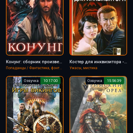
Конунг: сборник произведений - Александр Мазин
Костер для инквизитора - Александр Мазин
Попаданцы / Фантастика, фэнтези
Ужасы, мистика
Озвучка
10:17:00
Озвучка
15:56:39