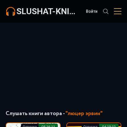
SLUSHAT-KNIGI.COM
Войти
Слушать книги автора -
"люцер эрвин"
Озвучка
05:16:11
Озвучка
04:19:12