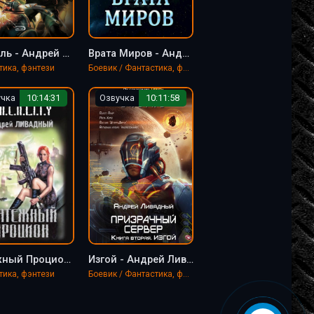
Спираль - Андрей Ливадный
Врата Миров - Андрей Ливадный
тика, фэнтези
Боевик / Фантастика, фэнтези
учка
10:14:31
Озвучка
10:11:58
Мятежный Процион - Андрей Ливадный
Изгой - Андрей Ливадный
тика, фэнтези
Боевик / Фантастика, фэнтези / LitRPG / EVE online