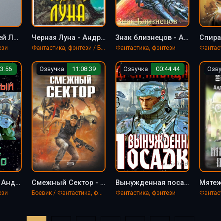
Натали - Андрей Ливадный
Черная Луна - Андрей Ливадный
Знак близнецов - Андрей Ливадный
ези
Фантастика, фэнтези / Боевик
Фантастика, фэнтези
Фантас
3:56
Озвучка
11:08:39
Озвучка
00:44:44
Озв
Воин с Ганио - Андрей Ливадный
Смежный Сектор - Андрей Ливадный
Вынужденная посадка - Андрей Ливадный
ези
Боевик / Фантастика, фэнтези
Фантастика, фэнтези
Фантас