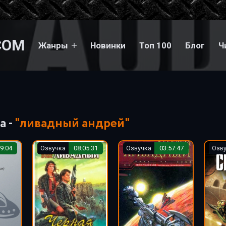
COM
Жанры
Новинки
Топ 100
Блог
Ч
а -
"ливадный андрей"
9:04
Озвучка
08:05:31
Озвучка
03:57:47
Озв