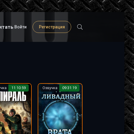
итать
Войти
Регистрация
учка
11:10:59
Озвучка
09:31:19