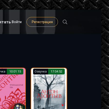
итать
Войти
Регистрация
учка
10:01:15
Озвучка
17:04:52