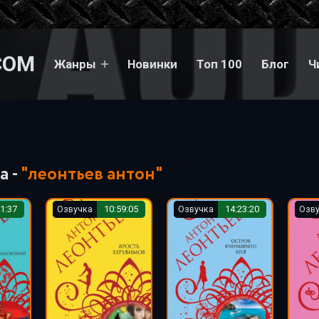
COM
Жанры
Новинки
Топ 100
Блог
Ч
а -
"леонтьев антон"
1:37
Озвучка
10:59:05
Озвучка
14:23:20
Озв