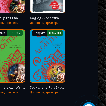
Тринадцатая Ева - Антон Леонтьев
Код одиночества - Антон Леонтьев
ивы, триллеры
Детективы, триллеры
учка
10:15:37
Озвучка
09:52:30
Связанные одной тайной - Антон Леонтьев
Зеркальный лабиринт мести - Антон Леонтьев
ивы, триллеры
Детективы, триллеры