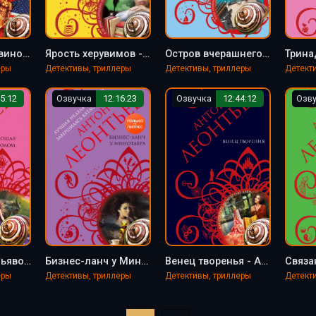
Девять с половиной идей - Антон Леонтьев
Ярость херувимов - Антон Леонтьев
Остров вчерашнего дня - Антон Леонтьев
еры
Детективы, триллеры
Детективы, триллеры
Детект
5:12
Озвучка
12:16:23
Озвучка
12:44:12
Озв
Танцующая с дьяволом - Антон Леонтьев
Бизнес-ланч у Минотавра - Антон Леонтьев
Венец творенья - Антон Леонтьев
еры
Детективы, триллеры
Детективы, триллеры
Детект