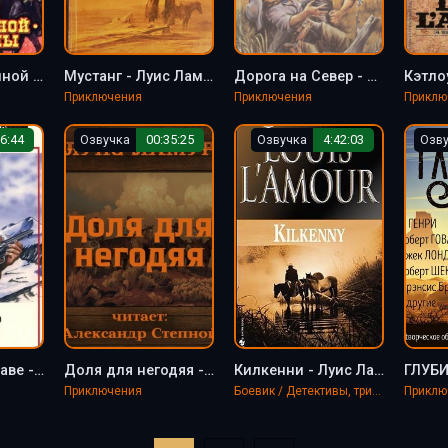
Ручей повешенной женщины - Луис Ламур
Мустанг - Луис Ламур
Дорога на Север - Луис Ламур
Кэтло
Приключения
Приключения
Приклю
6:44
Озвучка
00:35:25
Озвучка
4:42:03
Озв
В пустыне Мохаве - Луис Ламур
Доля для негодяя - Луис Ламур
Килкенни - Луис Ламур
Приключения
Боевик / Детективы, триллеры
Приклю