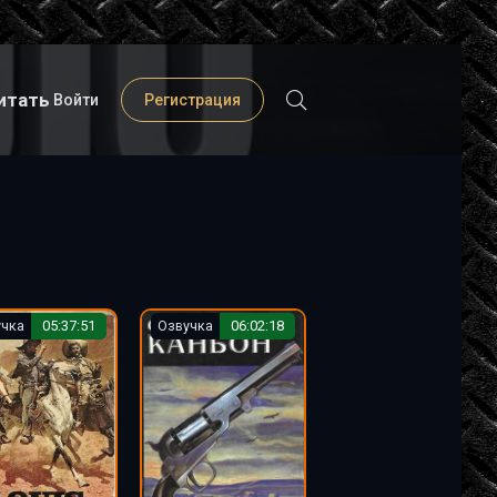
итать
Войти
Регистрация
учка
05:37:51
Озвучка
06:02:18