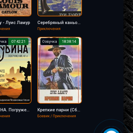
у - Луис Ламур
Серебряный каньон - Луис Ламур
чения
Приключения
учка
07:42:21
Озвучка
18:38:14
ГЛУБИНА. Погружение 41-е
Крепкие парни (Сборник рассказов) - Луис Ламур
чения
Боевик / Приключения