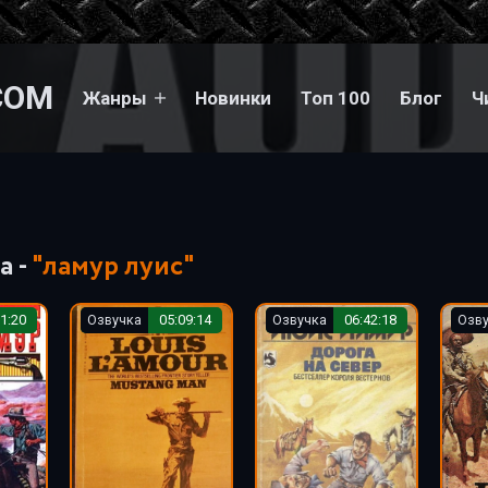
COM
Жанры
Новинки
Топ 100
Блог
Ч
а -
"ламур луис"
1:20
Озвучка
05:09:14
Озвучка
06:42:18
Озв