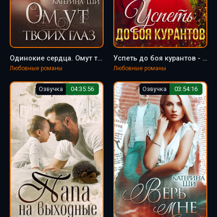
Одинокие сердца. Омут твоих глаз - Катерина Ши (1)
Успеть до боя курантов - Катерина Ши
Любовные романы
Любовные романы
Озвучка
04:35:56
Озвучка
03:54:16