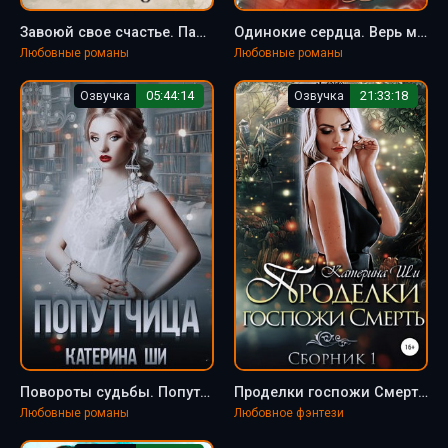
Завоюй свое счастье. Папа на выходные - Катерина Ши
Одинокие сердца. Верь мне - Катерина Ши (3)
Любовные романы
Любовные романы
Озвучка
05:44:14
Озвучка
21:33:18
Повороты судьбы. Попутчица - Катерина Ши (1)
Проделки госпожи Смерть - Катерина Ши (1)
Любовные романы
Любовное фэнтези