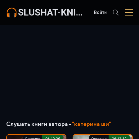
SLUSHAT-KNIGI.COM
Войти
Слушать книги автора -
"катерина ши"
Озвучка
06:12:38
Озвучка
06:13:12