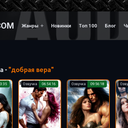
COM
Жанры
Новинки
Топ 100
Блог
Ч
а -
"добрая вера"
3:35
Озвучка
06:54:16
Озвучка
09:56:18
Озв