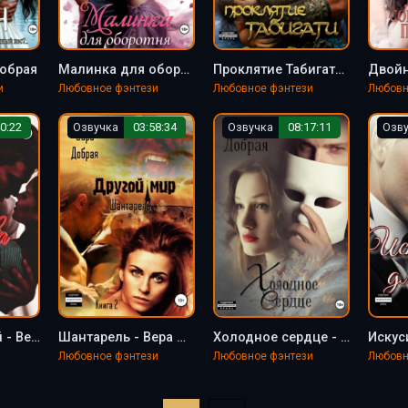
Добрая
Малинка для оборотня - Вера Добрая
Проклятие Табигати - Вера Добрая, Алексей Зелепукин
и
Любовное фэнтези
Любовное фэнтези
Любовн
0:22
Озвучка
03:58:34
Озвучка
08:17:11
Озв
Битва желаний - Вера Добрая
Шантарель - Вера Добрая
Холодное сердце - Вера Добрая
Любовное фэнтези
Любовное фэнтези
Любовн