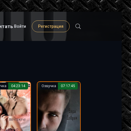
итать
Войти
Регистрация
учка
04:23:14
Озвучка
07:17:45