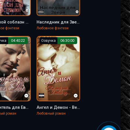
Двойной соблазн для Пустышки - Вера Добрая
Наследник для Зверя - Вера Добрая
ое фэнтези
Любовное фэнтези
учка
04:40:22
Озвучка
06:30:00
Искуситель для Евы - Вера Добрая
Ангел и Демон - Вера Добрая
ый роман
Любовный роман