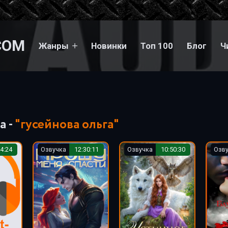
COM
Жанры
Новинки
Топ 100
Блог
Ч
а -
"гусейнова ольга"
4:24
Озвучка
12:30:11
Озвучка
10:50:30
Озв