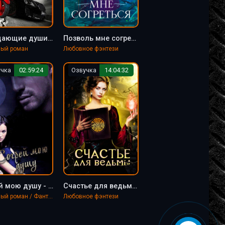
Блуждающие души - Ольга Гусейнова
Позволь мне согреться - Ольга Гусейнова
ый роман
Любовное фэнтези
учка
02:59:24
Озвучка
14:04:32
Согрей мою душу - Ольга Гусейнова
Счастье для ведьмы - Ольга Гусейнова
Любовный роман / Фантастика, фэнтези
Любовное фэнтези