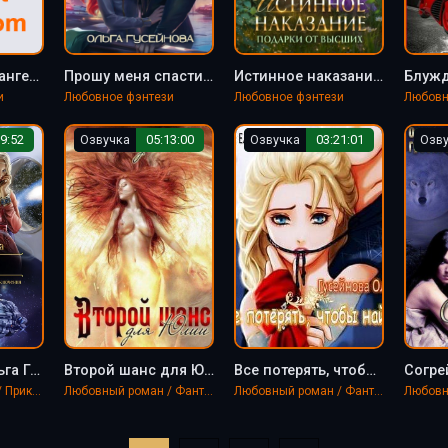
Я стану твоим ангелом - Ольга Гусейнова
Прошу меня спасти - Ольга Гусейнова
Истинное наказание - Ольга Гусейнова
и
Любовное фэнтези
Любовное фэнтези
Любовн
9:52
Озвучка
05:13:00
Озвучка
03:21:01
Озв
Владелец - Ольга Гусейнова
Второй шанс для Юлии - Ольга Гусейнова
Все потерять, чтобы найти - Ольга Гусейнова
Любовный роман / Приключения / Фантастика, фэнтези
Любовный роман / Фантастика, фэнтези
Любовный роман / Фантастика, фэнтези