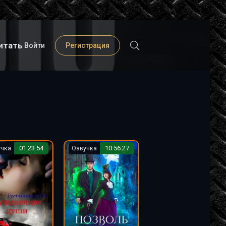
итать
Войти
Регистрация
учка
01:23:54
Озвучка
10:56:27