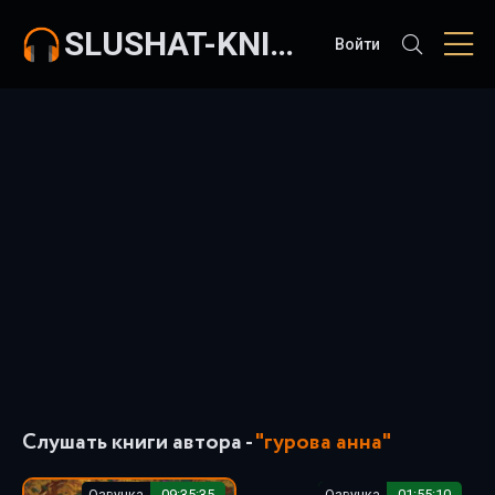
SLUSHAT-KNIGI.COM
Войти
Слушать книги автора -
"гурова анна"
Озвучка
09:35:35
Озвучка
01:55:10