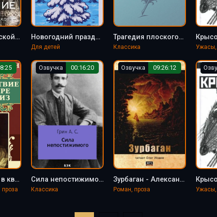
Антология русской готики XIX-XX веков: «Нечестивое собрание. Часть 5
Новогодний праздник отца и маленькой дочери - Александр Грин
Трагедия плоскогорья Суан - Александр Грин
Для детей
Классика
Ужасы,
8:25
Озвучка
00:16:20
Озвучка
09:26:12
Озв
Происшествие в квартире г-жи Сериз - Александр Грин
Сила непостижимого - Александр Грин
Зурбаган - Александр Грин
 проза
Классика
Роман, проза