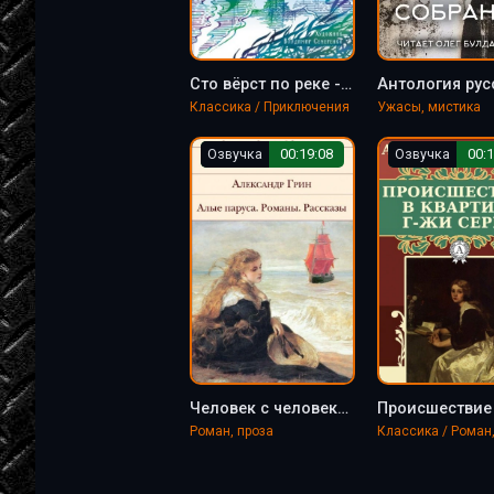
Сто вёрст по реке - Грин Александр
Классика / Приключения
Ужасы, мистика
Озвучка
00:19:08
Озвучка
00:1
Человек с человеком - Александр Грин
Роман, проза
Классика / Роман,