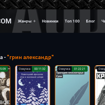
COM
Жанры
Новинки
Топ 100
Блог
Ч
а -
"грин александр"
5:09
Озвучка
00:11:32
Озвучка
01:22:21
Озв