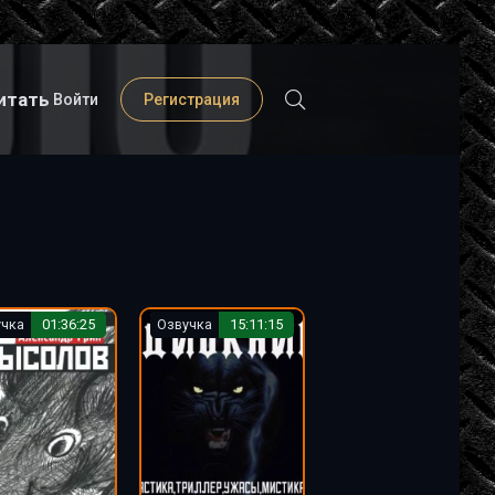
итать
Войти
Регистрация
учка
01:36:25
Озвучка
15:11:15