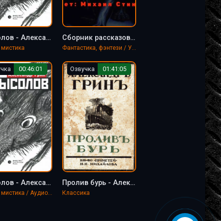
Крысолов - Александр Грин
Сборник рассказов. Фантастика, ужасы, мистика
 мистика
Фантастика, фэнтези / Ужасы, мистика
учка
00:46:01
Озвучка
01:41:05
Крысолов - Александр Грин
Пролив бурь - Александр Грин
Ужасы, мистика / Аудиоспектакль
Классика