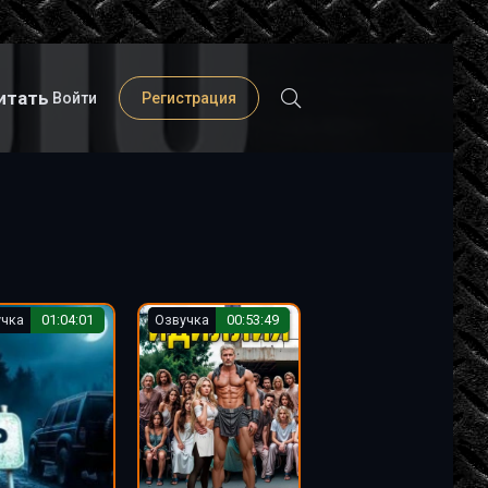
итать
Войти
Регистрация
учка
01:04:01
Озвучка
00:53:49