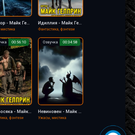
Шушмор - Майк Гелприн
Идиллия - Майк Гелприн
 мистика
Фантастика, фэнтези
учка
00:56:10
Озвучка
00:34:58
Путь Босяка - Майк Гелприн
Невиновен - Майк Гелприн
тика, фэнтези
Ужасы, мистика