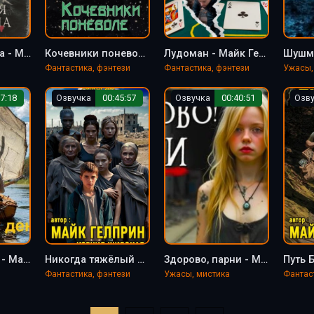
Темная сторона - Майк Гелприн
Кочевники поневоле - Майк Гелприн
Лудоман - Майк Гелприн
Фантастика, фэнтези
Фантастика, фэнтези
Ужасы,
7:18
Озвучка
00:45:57
Озвучка
00:40:51
Озв
Настанет день - Майк Гелприн
Никогда тяжёлый шар земной - Майк Гелприн
Здорово, парни - Майк Гелприн
Фантастика, фэнтези
Ужасы, мистика
Фантас