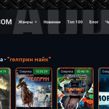
COM
Жанры
Новинки
Топ 100
Блог
Ч
а -
"гелприн майк"
4:19
Озвучка
10:33:29
Озвучка
00:46:16
Озв