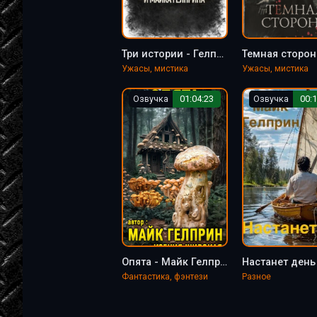
Три истории - Гелприн Майк
Ужасы, мистика
Ужасы, мистика
Озвучка
01:04:23
Озвучка
00:1
Опята - Майк Гелприн
Фантастика, фэнтези
Разное