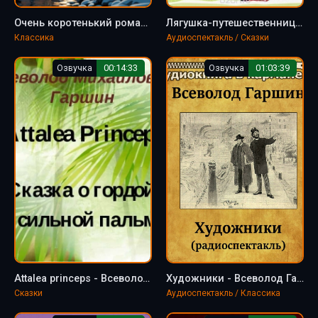
Очень коротенький роман - Всеволод Гаршин
Лягушка-путешественница, Кот-хвастун - Всеволод Гаршин, Владимир Левшин
Классика
Аудиоспектакль / Сказки
Озвучка
00:14:33
Озвучка
01:03:39
Attalea princeps - Всеволод Гаршин
Художники - Всеволод Гаршин
Сказки
Аудиоспектакль / Классика