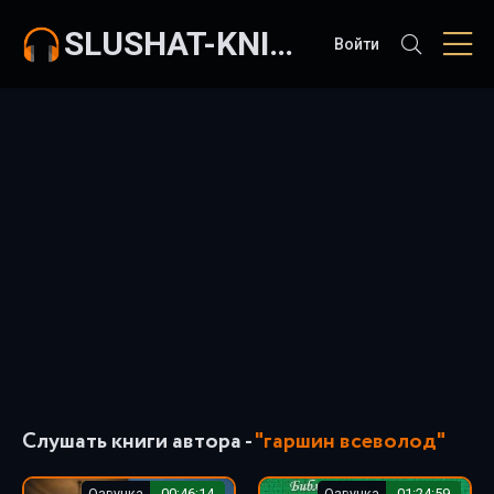
SLUSHAT-KNIGI.COM
Войти
Слушать книги автора -
"гаршин всеволод"
Озвучка
00:46:14
Озвучка
01:24:59