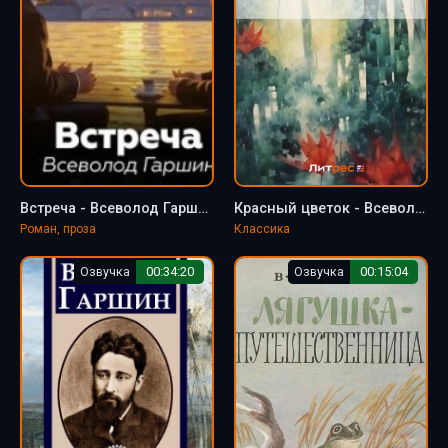
Встреча - Всеволод Гаршин
Красный цветок - Всеволод Гаршин
Роман, проза
Классика
Озвучка
00:34:20
Озвучка
00:15:04