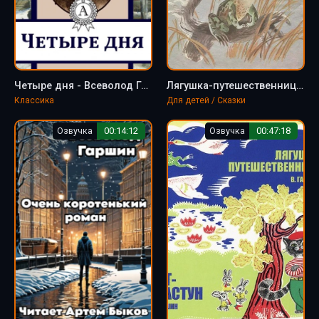
Четыре дня - Всеволод Гаршин
Лягушка-путешественница - Всеволод Гаршин
Классика
Для детей / Сказки
Озвучка
00:14:12
Озвучка
00:47:18