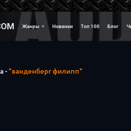
COM
Жанры
Новинки
Топ 100
Блог
Ч
а -
"ванденберг филипп"