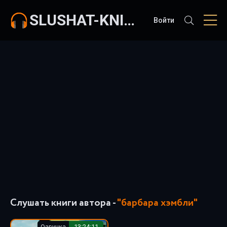
SLUSHAT-KNIGI.COM
Войти
Слушать книги автора -
"барбара хэмбли"
Озвучка
13:24:11