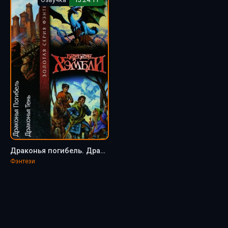
Драконья погибель. Драконья тень - Барбара Хэмбли (2)
Фэнтези