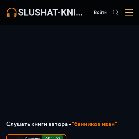
SLUSHAT-KNIGI.COM
Войти
Слушать книги автора -
"банников иван"
Озвучка
05:11:33