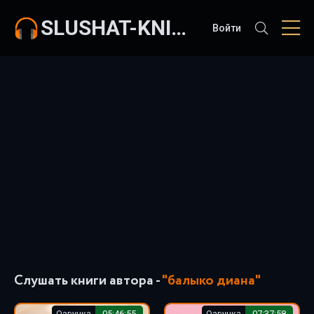
SLUSHAT-KNIGI.COM
Войти
Слушать книги автора -
"балыко диана"
Озвучка
05:46:55
Озвучка
07:37:58