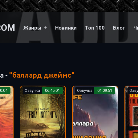
COM
Жанры
Новинки
Топ 100
Блог
Ч
а -
"баллард джеймс"
0:04
Озвучка
06:45:01
Озвучка
01:09:51
Озв