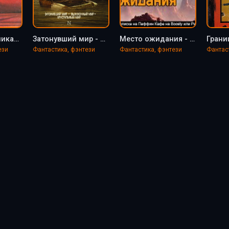
Утонувший великан - Джеймс Грэм Баллард
Затонувший мир - Джеймс Баллард
Место ожидания - Джеймс Баллард
ези
Фантастика, фэнтези
Фантастика, фэнтези
Фантас