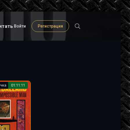
итать
Войти
Регистрация
учка
01:11:11