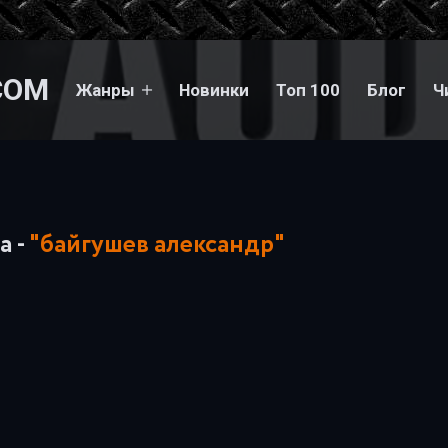
COM
Жанры
Новинки
Топ 100
Блог
Ч
а -
"байгушев александр"