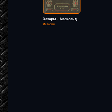
Хазары - Александр Байгушев
История