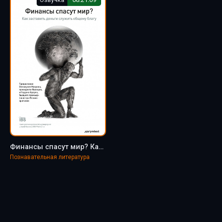
Финансы спасут мир? Как заставить деньги служить общему благу - Бертран Бадре
Познавательная литература