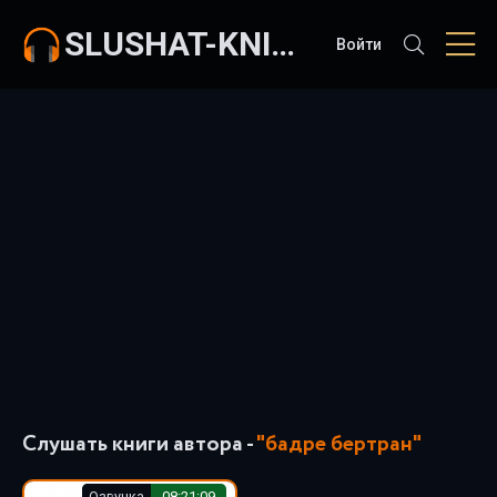
SLUSHAT-KNIGI.COM
Войти
Слушать книги автора -
"бадре бертран"
Озвучка
08:21:09