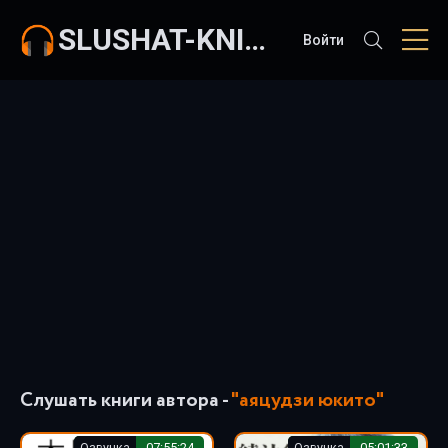
SLUSHAT-KNIGI.COM
Войти
Слушать книги автора -
"аяцудзи юкито"
Озвучка
07:55:24
Озвучка
05:01:33