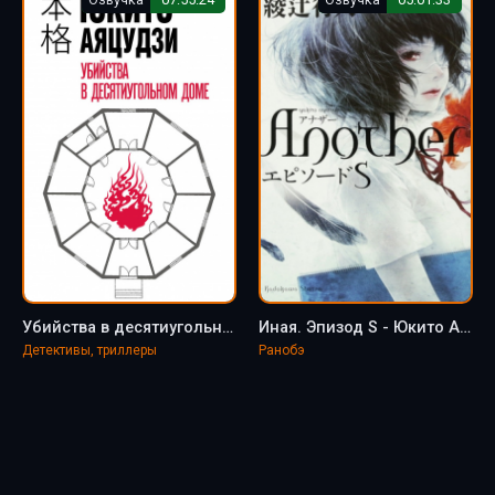
Убийства в десятиугольном доме - Юкито Аяцудзи
Иная. Эпизод S - Юкито Аяцудзи
Детективы, триллеры
Ранобэ