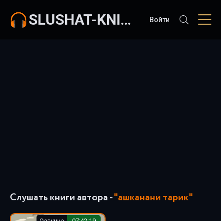
SLUSHAT-KNIGI.COM
Войти
Слушать книги автора -
"ашканани тарик"
Озвучка
07:42:19