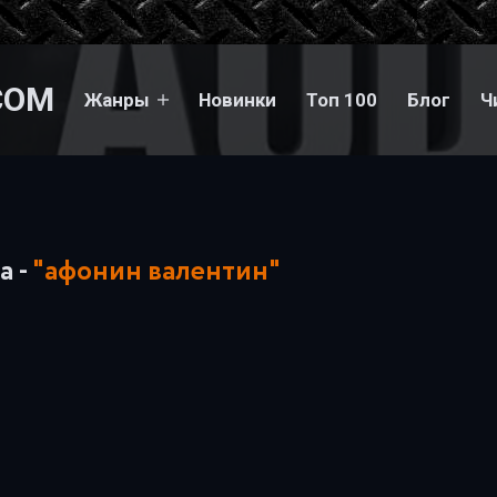
COM
Жанры
Новинки
Топ 100
Блог
Ч
а -
"афонин валентин"