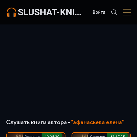
SLUSHAT-KNIGI.COM
Войти
Слушать книги автора -
"афанасьева елена"
Озвучка
13:35:30
Озвучка
13:17:35