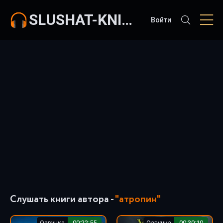
SLUSHAT-KNIGI.COM
Войти
Слушать книги автора -
"атропин"
Озвучка
00:22:55
Озвучка
00:30:10