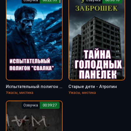
Испытательный полигон &quot;Свалка&quot; - Атропин
Старые дети - Атропин
Ужасы, мистика
Ужасы, мистика
Озвучка
00:39:27