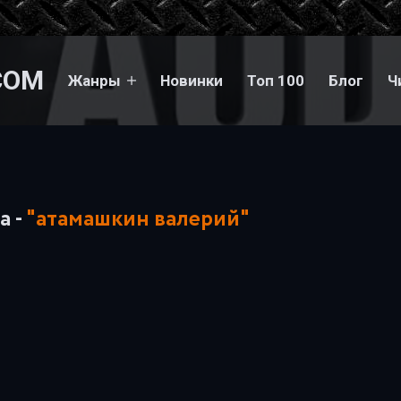
COM
Жанры
Новинки
Топ 100
Блог
Ч
а -
"атамашкин валерий"