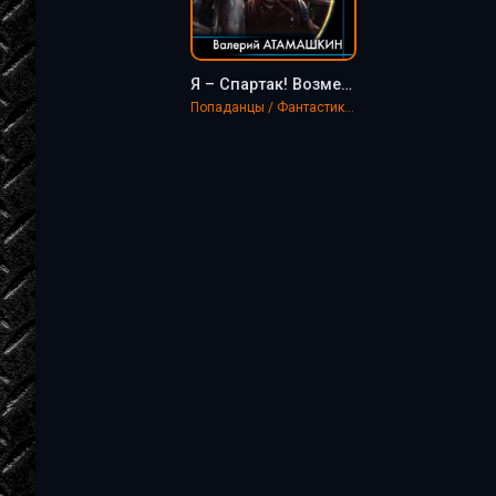
Я – Спартак! Возмездие неизбежно - Валерий Атамашкин
Попаданцы / Фантастика, фэнтези