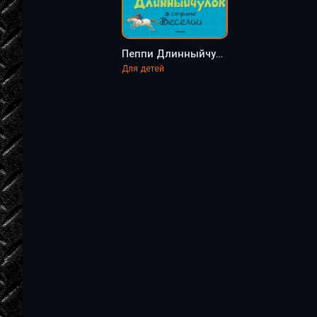
Пеппи Длинныйчулок в стране Веселии - Линдгрен Астрид
Для детей