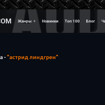
COM
Жанры
Новинки
Топ 100
Блог
Ч
а -
"астрид линдгрен"