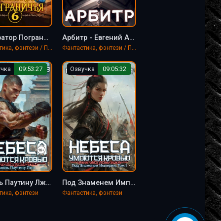
Император Пограничья 6 - Евгений Астахов, Саша Токсик
Арбитр - Евгений Астахов
Фантастика, фэнтези / Попаданцы
Фантастика, фэнтези / Попаданцы
учка
09:53:27
Озвучка
09:05:32
Сквозь Паутину Лжи - Евгений Астахов, Сергей Булл
Под Знаменем Империи. Том 1 - Евгений Астахов, Сергей Булл
тика, фэнтези
Фантастика, фэнтези