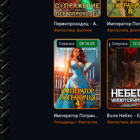
Первопроходец - Астахов Евгений
Фантастика, фэнтези
Озвучка
09:16:55
Озвучка
12:2
Император Пограничья 4 - Евгений Астахов, Саша Токсик
Попаданцы / Фантастика, фэнтези
Фантастика, фэнт