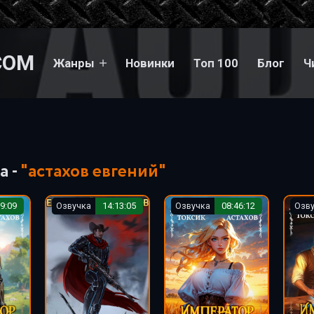
COM
Жанры
Новинки
Топ 100
Блог
Ч
а -
"астахов евгений"
9:09
Озвучка
14:13:05
Озвучка
08:46:12
Озв