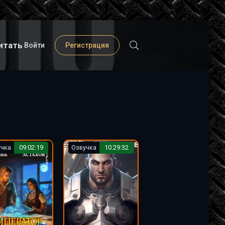
итать
Войти
Регистрация
учка
09:02:19
Озвучка
10:29:32