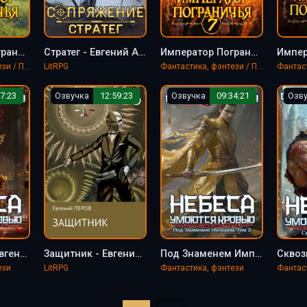
Император Пограничья 8 - Астахов Евгений
Стратег - Евгений Астахов
Император Пограничья 7 - Евгений Астахов, Саша Токсик
Фантастика, фэнтези / Попаданцы
LitRPG
Фантастика, фэнтези / Попаданцы
7:23
Озвучка
12:59:23
Озвучка
09:34:21
Озв
Воля Небес - Евгений Астахов, Сергей Булл
Защитник - Евгений Астахов
Под Знаменем Империи. Том 2 - Евгений Астахов, Сергей Булл
ези
LitRPG
Фантастика, фэнтези
Фантас