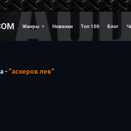
COM
Жанры
Новинки
Топ 100
Блог
Ч
а -
"аскеров лев"