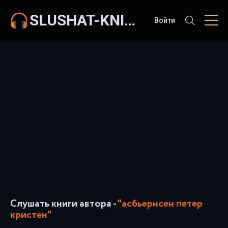
SLUSHAT-KNIGI.COM
Войти
Слушать книги автора -
"асбьернсен петер
кристен"