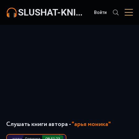
SLUSHAT-KNIGI.COM
Войти
Слушать книги автора -
"арья моника"
Озвучка
08:51:23