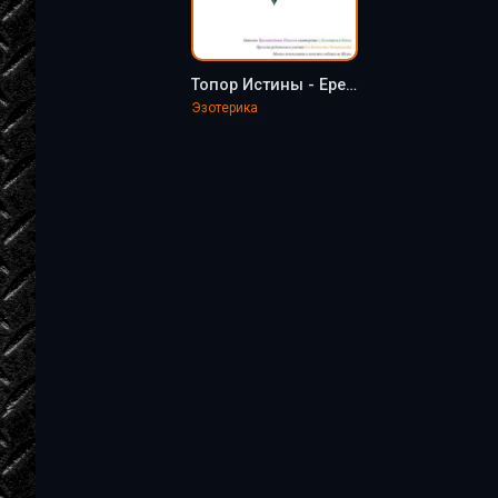
Топор Истины - Еретик Архимагистр
Эзотерика