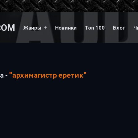
COM
Жанры
Новинки
Топ 100
Блог
Ч
а -
"архимагистр еретик"